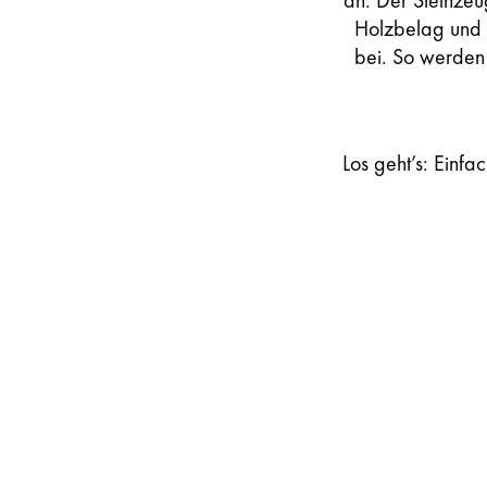
an: Der Steinzeu
Holzbelag und 
bei. So werden
Los geht’s: Einfac