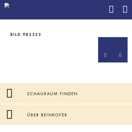
BILD 805425
BILD 805427
BILD 905629
BILD 905631
BILD 983523
SCHAURAUM FINDEN
ÜBER BEINKOFER