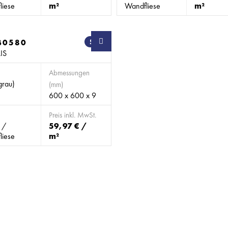
liese
m²
Wandfliese
m²
B0580
SB
IS
Abmessungen
grau)
(mm)
600 x 600 x 9
Preis inkl. MwSt.
 /
59,97 € /
liese
m²