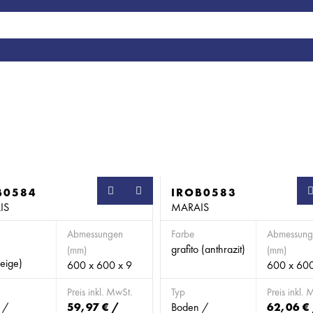
B0584
SB
IROB0583
IS
MARAIS
Abmessungen
Farbe
Abmessung
grafito (anthrazit)
(mm)
(mm)
eige)
600 x 600 x 9
600 x 600
Preis inkl. MwSt.
Typ
Preis inkl. 
 /
59,97 € /
Boden /
62,06 €