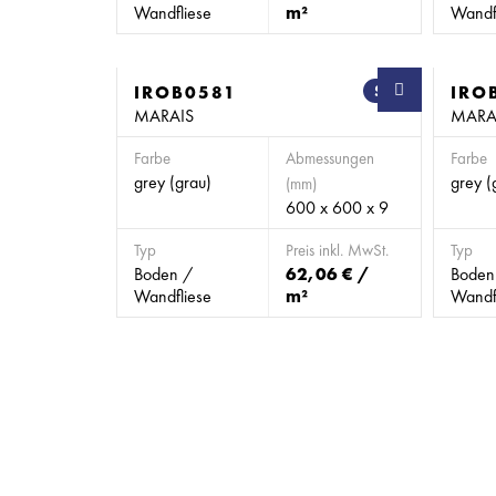
Wandfliese
m²
Wandf
IROB0581
SB
IRO
MARAIS
MARA
Farbe
Abmessungen
Farbe
grey (grau)
grey (
(mm)
600 x 600 x 9
Typ
Preis inkl. MwSt.
Typ
Boden /
62,06 € /
Boden
Wandfliese
m²
Wandf