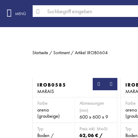
MENÜ
Startseite
Sortiment
Artikel IROB0604
IROB0585
SB
IRO
MARAIS
MARA
Farbe
Abmessungen
Farbe
arena
arena
(mm)
(graubeige)
(graub
600 x 600 x 9
Typ
Preis inkl. MwSt.
Typ
Boden /
62,06 € /
Boden