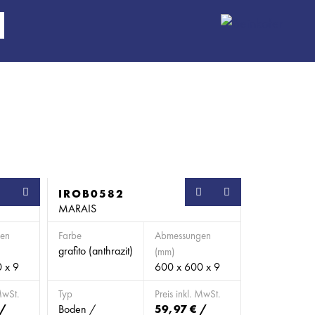
SB
IROB0582
SB
MARAIS
en
Farbe
Abmessungen
grafito (anthrazit)
(mm)
 x 9
600 x 600 x 9
MwSt.
Typ
Preis inkl. MwSt.
 /
Boden /
59,97 € /