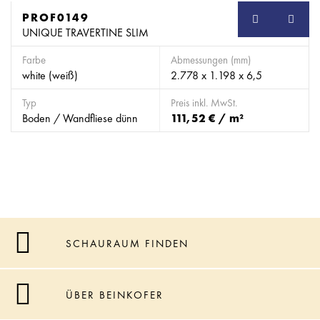
PROF0149
SB
UNIQUE TRAVERTINE SLIM
Farbe
Abmessungen (mm)
white (weiß)
2.778 x 1.198 x 6,5
Typ
Preis inkl. MwSt.
Boden / Wandfliese dünn
111,52 € / m²
SCHAURAUM FINDEN
ÜBER BEINKOFER