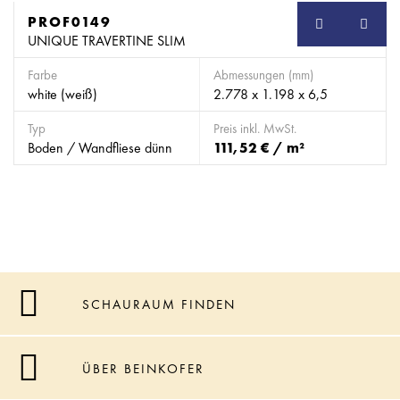
PROF0149
SB
UNIQUE TRAVERTINE SLIM
Farbe
Abmessungen (mm)
white (weiß)
2.778 x 1.198 x 6,5
Typ
Preis inkl. MwSt.
Boden / Wandfliese dünn
111,52 € / m²
SCHAURAUM FINDEN
ÜBER BEINKOFER