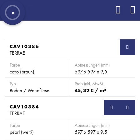
CAV10386
TERRAE
Farbe
Abmessungen (mm)
cotto (braun)
597 x 597 x 9,5
Typ
Preis inkl. MwSt.
Boden / Wandfliese
45,32 € / m²
CAV10384
TERRAE
Farbe
Abmessungen (mm)
pearl (weiß)
597 x 597 x 9,5