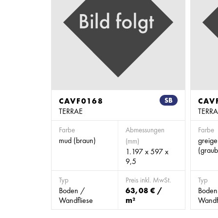
CAVF0168
SB
CAV
TERRAE
TERRA
Farbe
Abmessungen
Farbe
mud (braun)
greige
(mm)
(graub
1.197 x 597 x
9,5
Typ
Preis inkl. MwSt.
Typ
Boden /
63,08 € /
Boden
Wandfliese
m²
Wandf