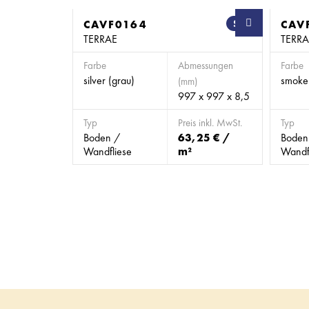
CAVF0164
SB
CAV
TERRAE
TERRA
Farbe
Abmessungen
Farbe
silver (grau)
smoke 
(mm)
997 x 997 x 8,5
Typ
Preis inkl. MwSt.
Typ
Boden /
63,25 € /
Boden
Wandfliese
m²
Wandf