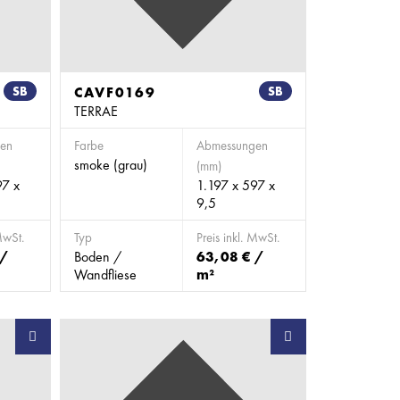
SB
CAVF0169
SB
TERRAE
en
Farbe
Abmessungen
smoke (grau)
(mm)
97 x
1.197 x 597 x
9,5
MwSt.
Typ
Preis inkl. MwSt.
 /
Boden /
63,08 € /
Wandfliese
m²