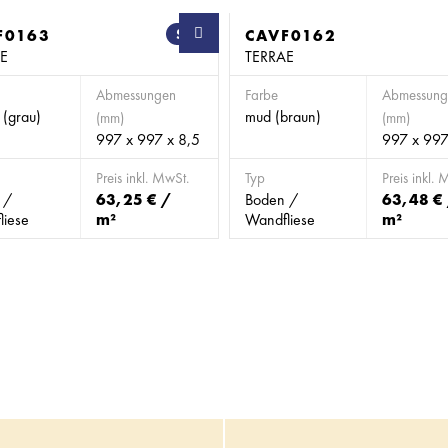
F0163
SB
CAVF0162
E
TERRAE
Abmessungen
Farbe
Abmessung
(grau)
mud (braun)
(mm)
(mm)
997 x 997 x 8,5
997 x 997
Preis inkl. MwSt.
Typ
Preis inkl. 
 /
63,25 € /
Boden /
63,48 €
liese
m²
Wandfliese
m²