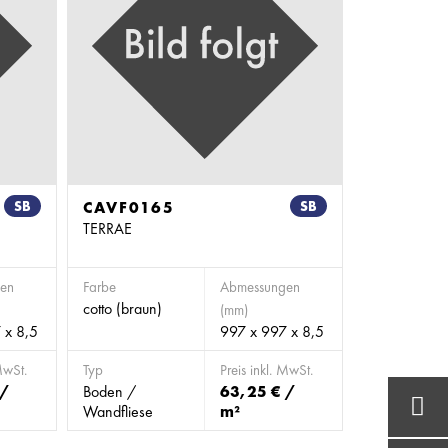
SB
CAVF0165
SB
TERRAE
en
Farbe
Abmessungen
cotto (braun)
(mm)
 x 8,5
997 x 997 x 8,5
MwSt.
Typ
Preis inkl. MwSt.
 /
Boden /
63,25 € /
Wandfliese
m²