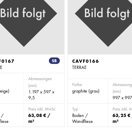
F0167
SB
CAVF0166
E
TERRAE
Abmessungen
Farbe
Abmessung
(mm)
eige)
graphite (grau)
(mm)
1.197 x 597 x
9,5
997 x 997
Preis inkl. MwSt.
Typ
Preis inkl. 
 /
63,08 € /
Boden /
63,25 €
liese
m²
Wandfliese
m²