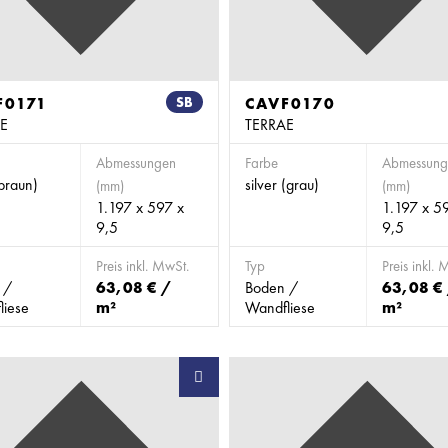
F0171
SB
CAVF0170
E
TERRAE
Abmessungen
Farbe
Abmessung
(braun)
silver (grau)
(mm)
(mm)
1.197 x 597 x
1.197 x 5
9,5
9,5
Preis inkl. MwSt.
Typ
Preis inkl. 
 /
63,08 € /
Boden /
63,08 €
liese
m²
Wandfliese
m²