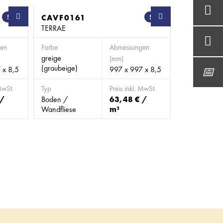
SB
CAVF0161
SB
TERRAE
en
Farbe
Abmessungen
greige
(mm)
(graubeige)
 x 8,5
997 x 997 x 8,5
MwSt.
Typ
Preis inkl. MwSt.
 /
Boden /
63,48 € /
Wandfliese
m²