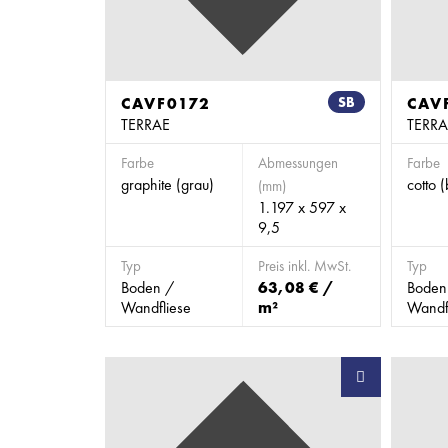
CAVF0172
SB
CAV
TERRAE
TERRA
Farbe
Abmessungen
Farbe
graphite (grau)
cotto 
(mm)
1.197 x 597 x
9,5
Typ
Preis inkl. MwSt.
Typ
Boden /
63,08 € /
Boden
Wandfliese
m²
Wandf