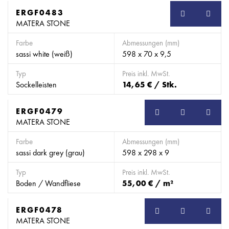
ERGF0483
SB
MATERA STONE
Farbe
Abmessungen (mm)
sassi white (weiß)
598 x 70 x 9,5
Typ
Preis inkl. MwSt.
Sockelleisten
14,65 € / Stk.
ERGF0479
SB
MATERA STONE
Farbe
Abmessungen (mm)
sassi dark grey (grau)
598 x 298 x 9
Typ
Preis inkl. MwSt.
Boden / Wandfliese
55,00 € / m²
ERGF0478
SB
MATERA STONE