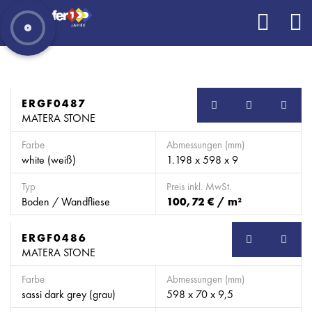
ERGF0487
SB
MATERA STONE
Farbe
Abmessungen (mm)
white (weiß)
1.198 x 598 x 9
Typ
Preis inkl. MwSt.
Boden / Wandfliese
100,72 € / m²
ERGF0486
SB
MATERA STONE
Farbe
Abmessungen (mm)
sassi dark grey (grau)
598 x 70 x 9,5