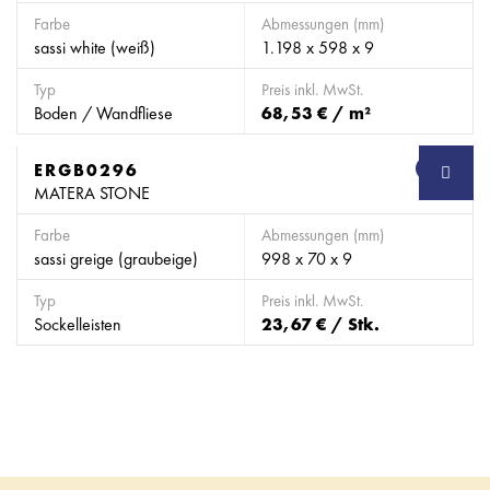
Farbe
Abmessungen (mm)
sassi white (weiß)
1.198 x 598 x 9
Typ
Preis inkl. MwSt.
Boden / Wandfliese
68,53 € / m²
ERGB0296
SB
MATERA STONE
Farbe
Abmessungen (mm)
sassi greige (graubeige)
998 x 70 x 9
Typ
Preis inkl. MwSt.
Sockelleisten
23,67 € / Stk.