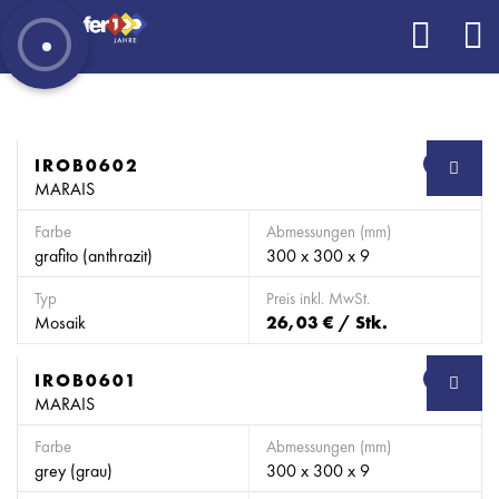
IROB0602
SB
MARAIS
Farbe
Abmessungen (mm)
grafito (anthrazit)
300 x 300 x 9
Typ
Preis inkl. MwSt.
Mosaik
26,03 € / Stk.
IROB0601
SB
MARAIS
Farbe
Abmessungen (mm)
grey (grau)
300 x 300 x 9