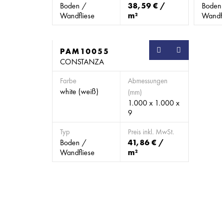
Boden /
38,59 € /
Boden
Wandfliese
m²
Wandf
PAM10055
CONSTANZA
Farbe
Abmessungen
white (weiß)
(mm)
1.000 x 1.000 x
9
Typ
Preis inkl. MwSt.
Boden /
41,86 € /
Wandfliese
m²