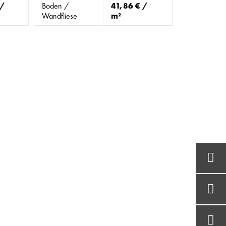
 /
Boden /
41,86 € /
Wandfliese
m²