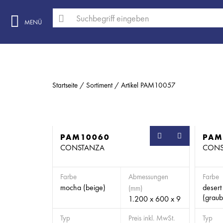
MENÜ
Startseite
Sortiment
Artikel PAM10057
PAM10060
PAM
CONSTANZA
CONS
Farbe
Abmessungen
Farbe
mocha (beige)
desert
(mm)
(graub
1.200 x 600 x 9
Typ
Preis inkl. MwSt.
Typ