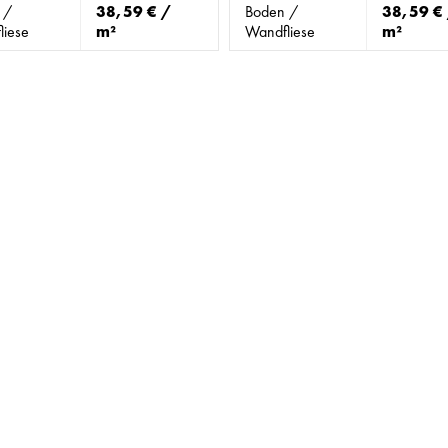
 /
38,59 € /
Boden /
38,59 €
liese
m²
Wandfliese
m²