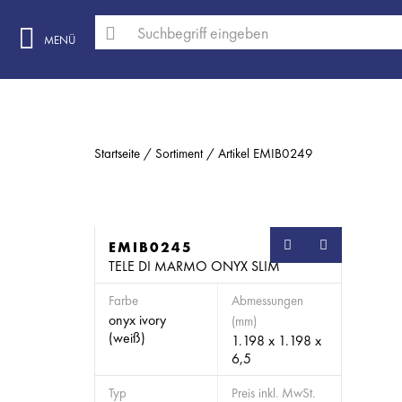
MENÜ
Startseite
Sortiment
Artikel EMIB0249
EMIB0245
SB
TELE DI MARMO ONYX SLIM
Farbe
Abmessungen
onyx ivory
(mm)
(weiß)
1.198 x 1.198 x
6,5
Typ
Preis inkl. MwSt.