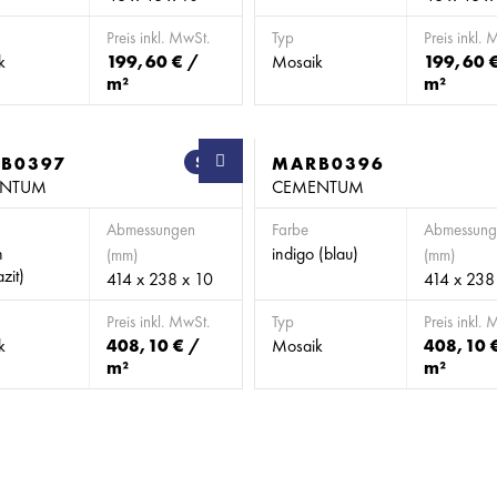
Preis inkl. MwSt.
Typ
Preis inkl. 
k
199,60 € /
Mosaik
199,60 
m²
m²
B0397
SB
MARB0396
ENTUM
CEMENTUM
Abmessungen
Farbe
Abmessung
n
indigo (blau)
(mm)
(mm)
zit)
414 x 238 x 10
414 x 238
Preis inkl. MwSt.
Typ
Preis inkl. 
k
408,10 € /
Mosaik
408,10 
m²
m²