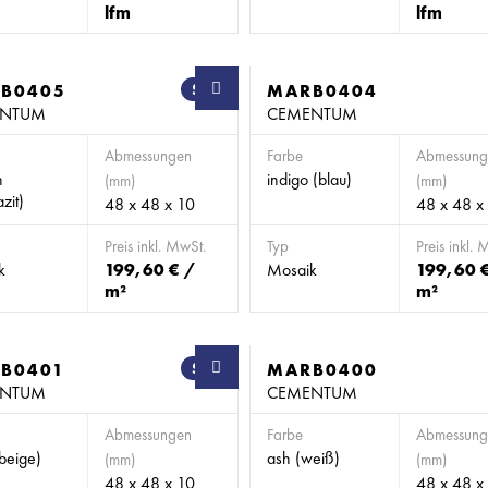
lfm
lfm
B0405
SB
MARB0404
ENTUM
CEMENTUM
Abmessungen
Farbe
Abmessung
n
indigo (blau)
(mm)
(mm)
zit)
48 x 48 x 10
48 x 48 x
Preis inkl. MwSt.
Typ
Preis inkl. 
k
199,60 € /
Mosaik
199,60 
m²
m²
B0401
SB
MARB0400
ENTUM
CEMENTUM
Abmessungen
Farbe
Abmessung
beige)
ash (weiß)
(mm)
(mm)
48 x 48 x 10
48 x 48 x