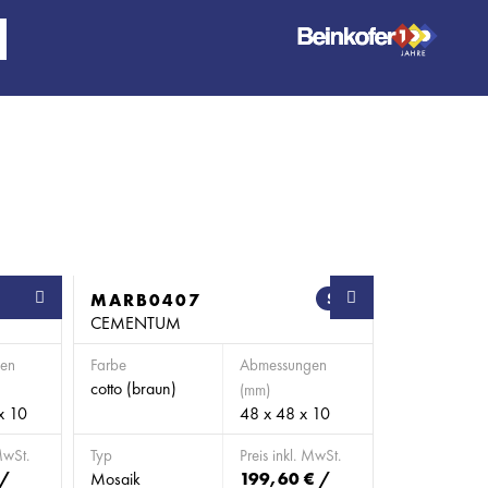
SB
MARB0407
SB
CEMENTUM
en
Farbe
Abmessungen
cotto (braun)
(mm)
x 10
48 x 48 x 10
MwSt.
Typ
Preis inkl. MwSt.
 /
Mosaik
199,60 € /