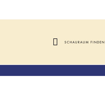
SCHAURAUM FINDEN
Inspirationen
Sortimen
Bad und Wellness
Wohnraum