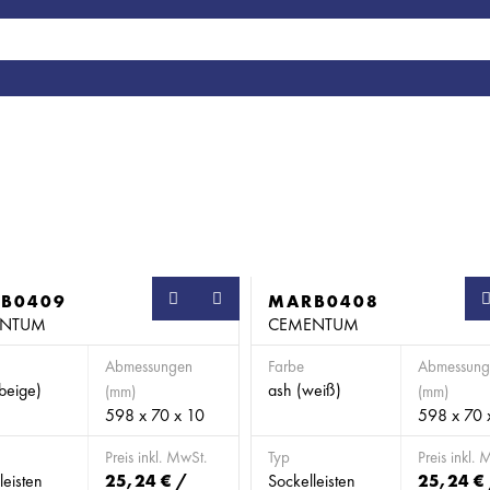
B0409
SB
MARB0408
ENTUM
CEMENTUM
Abmessungen
Farbe
Abmessung
beige)
ash (weiß)
(mm)
(mm)
598 x 70 x 10
598 x 70 
Preis inkl. MwSt.
Typ
Preis inkl. 
leisten
25,24 € /
Sockelleisten
25,24 €