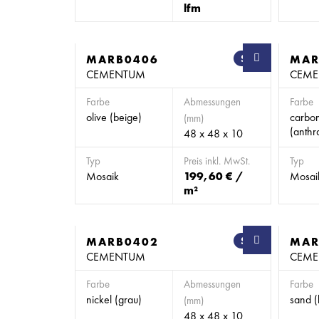
lfm
MARB0406
SB
MAR
CEMENTUM
CEM
Farbe
Abmessungen
Farbe
olive (beige)
carbo
(mm)
(anthra
48 x 48 x 10
Typ
Preis inkl. MwSt.
Typ
Mosaik
199,60 € /
Mosai
m²
MARB0402
SB
MAR
CEMENTUM
CEM
Farbe
Abmessungen
Farbe
nickel (grau)
sand (
(mm)
48 x 48 x 10