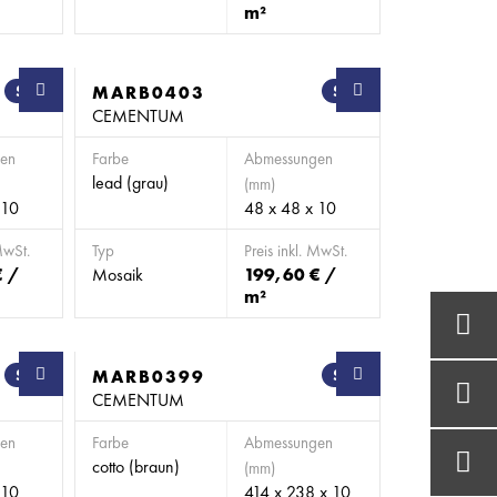
m²
SB
MARB0403
SB
CEMENTUM
en
Farbe
Abmessungen
lead (grau)
(mm)
 10
48 x 48 x 10
MwSt.
Typ
Preis inkl. MwSt.
€ /
Mosaik
199,60 € /
m²
SB
MARB0399
SB
CEMENTUM
en
Farbe
Abmessungen
cotto (braun)
(mm)
 10
414 x 238 x 10