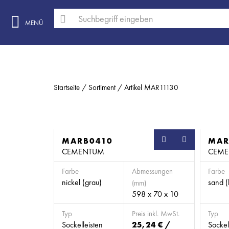
MENÜ
Startseite
Sortiment
Artikel MAR11130
MARB0410
SB
MAR
CEMENTUM
CEM
Farbe
Abmessungen
Farbe
nickel (grau)
sand (
(mm)
598 x 70 x 10
Typ
Preis inkl. MwSt.
Typ
Sockelleisten
25,24 € /
Sockel