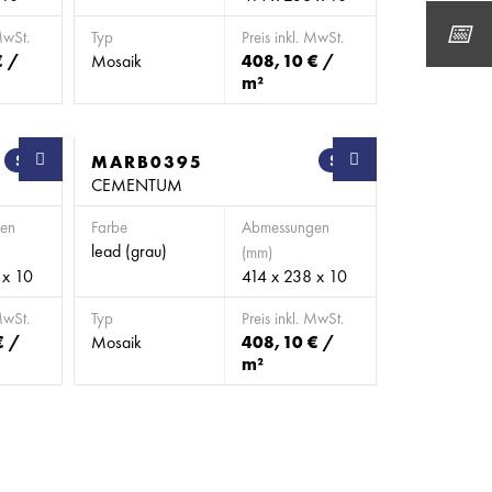
MwSt.
Typ
Preis inkl. MwSt.
€ /
Mosaik
408,10 € /
m²
SB
MARB0395
SB
CEMENTUM
en
Farbe
Abmessungen
lead (grau)
(mm)
 x 10
414 x 238 x 10
MwSt.
Typ
Preis inkl. MwSt.
€ /
Mosaik
408,10 € /
m²