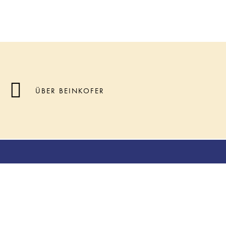
ÜBER BEINKOFER
Über Beinkofer
Ihre Ansprechpartner
Aktuelles