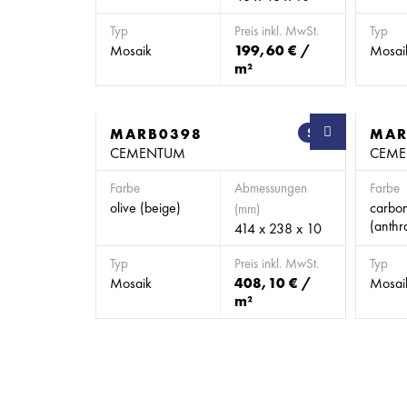
Typ
Preis inkl. MwSt.
Typ
Mosaik
199,60 € /
Mosai
m²
MARB0398
SB
MAR
CEMENTUM
CEM
Farbe
Abmessungen
Farbe
olive (beige)
carbo
(mm)
(anthra
414 x 238 x 10
Typ
Preis inkl. MwSt.
Typ
Mosaik
408,10 € /
Mosai
m²