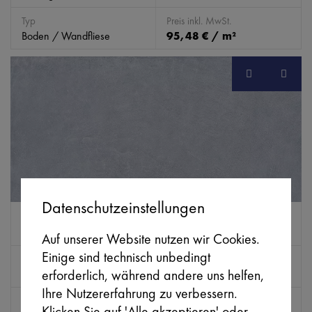
Typ
Preis inkl. MwSt.
Boden / Wandfliese
95,48 € / m²
Datenschutzeinstellungen
EMIW0114
SB
SIXTY
Auf unserer Website nutzen wir Cookies.
Einige sind technisch unbedingt
Farbe
Abmessungen (mm)
erforderlich, während andere uns helfen,
cielo (blau)
1.198 x 598 x 9,5
Ihre Nutzererfahrung zu verbessern.
Typ
Preis inkl. MwSt.
Klicken Sie auf 'Alle akzeptieren' oder