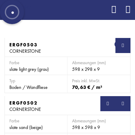
ERGF0503
SB
CORNERSTONE
Farbe
Abmessungen (mm)
slate light grey (grau)
598 x 298 x 9
Typ
Preis inkl. MwSt.
Boden / Wandfliese
70,63 € / m²
ERGF0502
SB
CORNERSTONE
Farbe
Abmessungen (mm)
slate sand (beige)
598 x 598 x 9