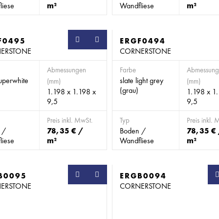
liese
m²
Wandfliese
m²
F0495
SB
ERGF0494
ERSTONE
CORNERSTONE
Abmessungen
Farbe
Abmessung
superwhite
slate light grey
(mm)
(mm)
(grau)
1.198 x 1.198 x
1.198 x 1
9,5
9,5
Preis inkl. MwSt.
Typ
Preis inkl. 
 /
78,35 € /
Boden /
78,35 €
liese
m²
Wandfliese
m²
B0095
SB
ERGB0094
ERSTONE
CORNERSTONE