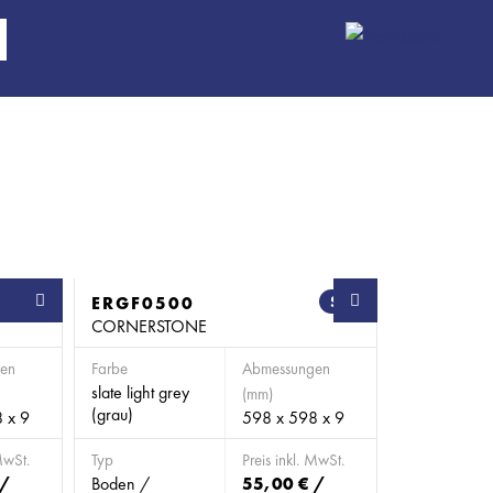
SB
ERGF0500
SB
CORNERSTONE
en
Farbe
Abmessungen
slate light grey
(mm)
(grau)
 x 9
598 x 598 x 9
MwSt.
Typ
Preis inkl. MwSt.
 /
Boden /
55,00 € /