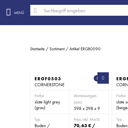
MENÜ
Startseite
Sortiment
Artikel ERGB0090
ERGF0503
SB
ERG
CORNERSTONE
CORN
Farbe
Abmessungen
Farbe
slate light grey
slate 
(mm)
(grau)
(beige
598 x 298 x 9
Typ
Preis inkl. MwSt.
Typ
Boden /
70,63 € /
Boden