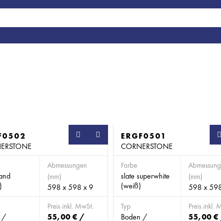
F0502
SB
ERGF0501
ERSTONE
CORNERSTONE
Abmessungen
Farbe
Abmessung
sand
slate superwhite
(mm)
(mm)
)
(weiß)
598 x 598 x 9
598 x 598
Preis inkl. MwSt.
Typ
Preis inkl. 
 /
55,00 € /
Boden /
55,00 €