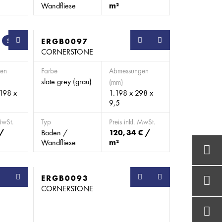
Wandfliese
m²
SB
ERGB0097
SB
CORNERSTONE
en
Farbe
Abmessungen
slate grey (grau)
(mm)
.198 x
1.198 x 298 x
9,5
MwSt.
Typ
Preis inkl. MwSt.
 /
Boden /
120,34 € /
Wandfliese
m²
SB
ERGB0093
SB
CORNERSTONE