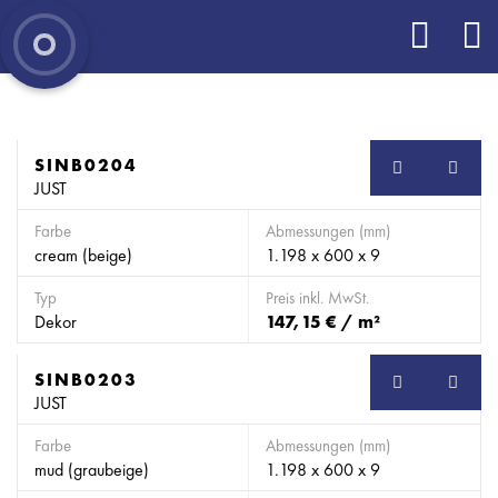
SINB0204
SB
JUST
Farbe
Abmessungen (mm)
cream (beige)
1.198 x 600 x 9
Typ
Preis inkl. MwSt.
Dekor
147,15 € / m²
SINB0203
SB
JUST
Farbe
Abmessungen (mm)
mud (graubeige)
1.198 x 600 x 9