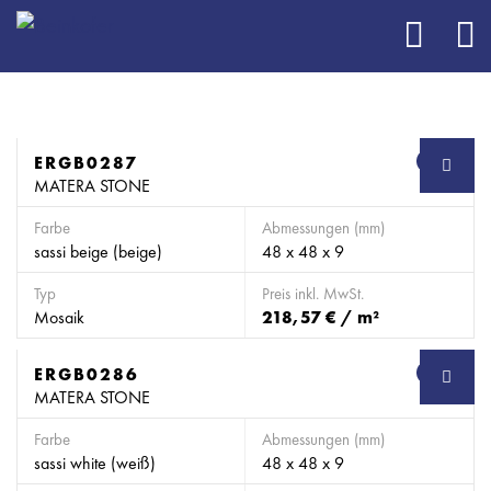
ERGB0287
SB
MATERA STONE
Farbe
Abmessungen (mm)
sassi beige (beige)
48 x 48 x 9
Typ
Preis inkl. MwSt.
Mosaik
218,57 € / m²
ERGB0286
SB
MATERA STONE
Farbe
Abmessungen (mm)
sassi white (weiß)
48 x 48 x 9