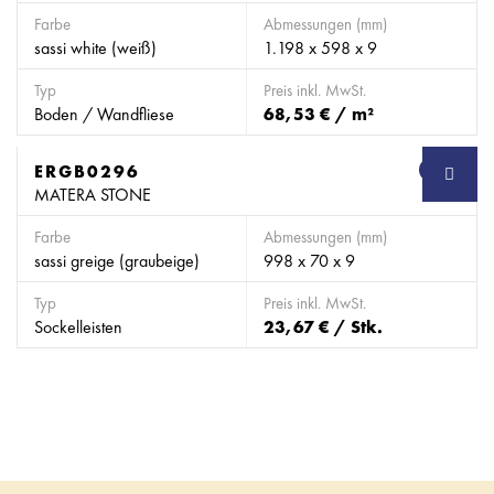
Farbe
Abmessungen (mm)
sassi white (weiß)
1.198 x 598 x 9
Typ
Preis inkl. MwSt.
Boden / Wandfliese
68,53 € / m²
ERGB0296
SB
MATERA STONE
Farbe
Abmessungen (mm)
sassi greige (graubeige)
998 x 70 x 9
Typ
Preis inkl. MwSt.
Sockelleisten
23,67 € / Stk.