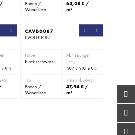
 /
Boden /
63,08 € /
Wandfliese
m²
SB
CAVB0087
SB
EVOLUTION
en
Farbe
Abmessungen
black (schwarz)
(mm)
 x 9,5
597 x 597 x 9,5
MwSt.
Typ
Preis inkl. MwSt.
/
Boden /
47,94 € /
Wandfliese
m²