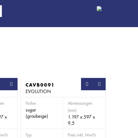
SB
CAVB0091
SB
EVOLUTION
en
Farbe
Abmessungen
sugar
(mm)
(graubeige)
97 x
1.197 x 597 x
9,5
MwSt.
Typ
Preis inkl. MwSt.