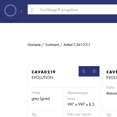
MENÜ
Startseite
Sortiment
Artikel CAV10311
CAVA0219
SB
CAV
EVOLUTION
EVOL
Farbe
Farbe
Abmessungen
titani
grey (grau)
(mm)
997 x 997 x 8,5
Typ
Preis inkl. MwSt.
Typ