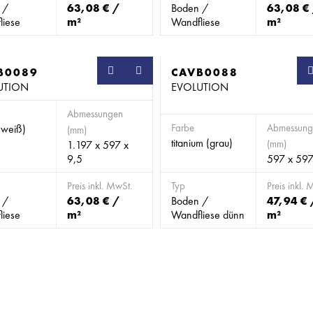
 /
63,08 € /
Boden /
63,08 €
liese
m²
Wandfliese
m²
B0089
SB
CAVB0088
UTION
EVOLUTION
Abmessungen
Farbe
Abmessung
(weiß)
(mm)
titanium (grau)
(mm)
1.197 x 597 x
9,5
597 x 597
Preis inkl. MwSt.
Typ
Preis inkl. 
 /
63,08 € /
Boden /
47,94 € 
liese
m²
Wandfliese dünn
m²