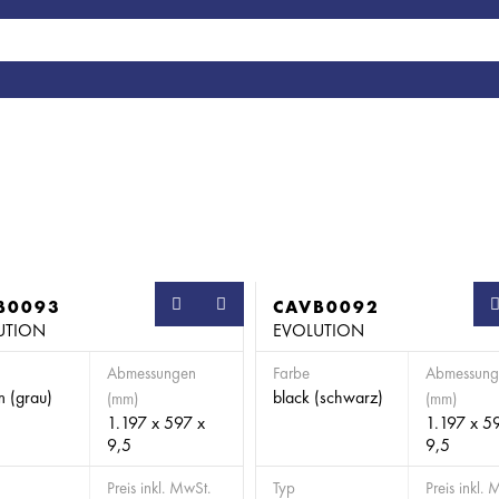
B0093
SB
CAVB0092
UTION
EVOLUTION
Abmessungen
Farbe
Abmessung
um (grau)
black (schwarz)
(mm)
(mm)
1.197 x 597 x
1.197 x 5
9,5
9,5
Preis inkl. MwSt.
Typ
Preis inkl. 