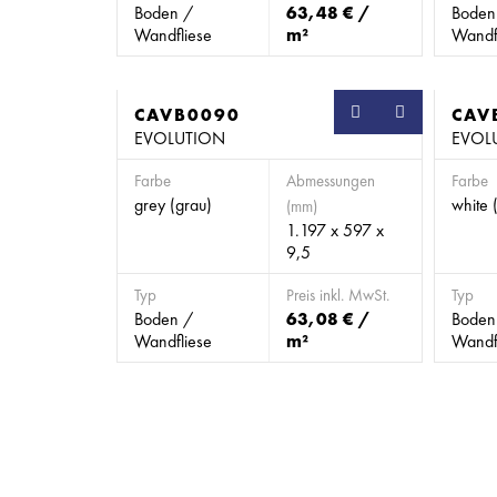
Boden /
63,48 € /
Boden
Wandfliese
m²
Wandf
CAVB0090
SB
CAV
EVOLUTION
EVOL
Farbe
Abmessungen
Farbe
grey (grau)
white 
(mm)
1.197 x 597 x
9,5
Typ
Preis inkl. MwSt.
Typ
Boden /
63,08 € /
Boden
Wandfliese
m²
Wandf