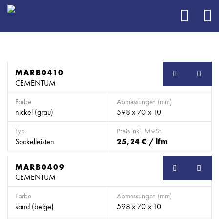
MARB0410
SB
CEMENTUM
Farbe
Abmessungen (mm)
nickel (grau)
598 x 70 x 10
Typ
Preis inkl. MwSt.
Sockelleisten
25,24 € / lfm
MARB0409
SB
CEMENTUM
Farbe
Abmessungen (mm)
sand (beige)
598 x 70 x 10