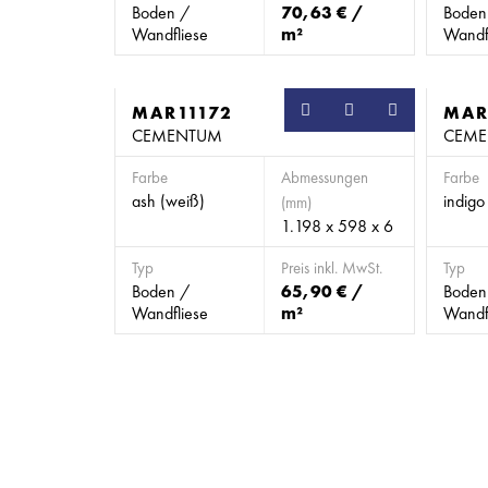
Boden /
70,63 € /
Boden
Wandfliese
m²
Wandf
MAR11172
MAR
CEMENTUM
CEM
Farbe
Abmessungen
Farbe
ash (weiß)
indigo
(mm)
1.198 x 598 x 6
Typ
Preis inkl. MwSt.
Typ
Boden /
65,90 € /
Boden
Wandfliese
m²
Wandf