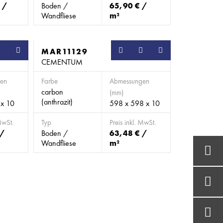
 /
Boden /
65,90 € /
Wandfliese
m²
MAR11129
CEMENTUM
en
Farbe
Abmessungen
carbon
(mm)
(anthrazit)
 x 10
598 x 598 x 10
MwSt.
Typ
Preis inkl. MwSt.
 /
Boden /
63,48 € /
Wandfliese
m²