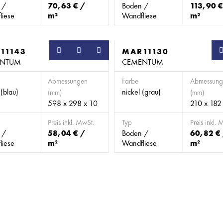
 /
70,63 € /
Boden /
113,90 €
liese
m²
Wandfliese
m²
11143
MAR11130
ENTUM
CEMENTUM
Abmessungen
Farbe
Abmessung
 (blau)
nickel (grau)
(mm)
(mm)
598 x 298 x 10
210 x 182
Preis inkl. MwSt.
Typ
Preis inkl. 
 /
58,04 € /
Boden /
60,82 €
liese
m²
Wandfliese
m²