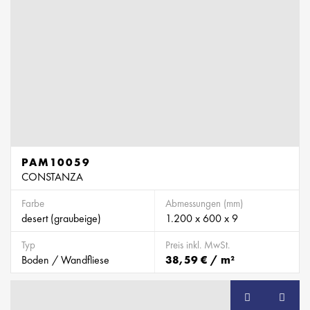
PAM10059
CONSTANZA
Farbe
Abmessungen (mm)
desert (graubeige)
1.200 x 600 x 9
Typ
Preis inkl. MwSt.
Boden / Wandfliese
38,59 € / m²