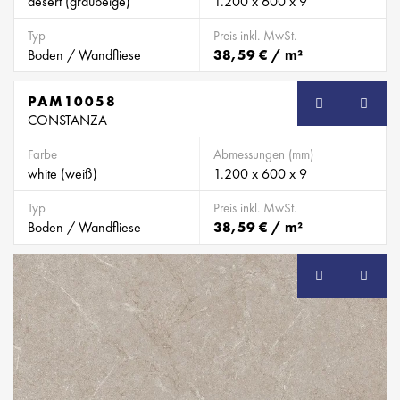
desert (graubeige)
1.200 x 600 x 9
Typ
Preis inkl. MwSt.
Boden / Wandfliese
38,59 € / m²
PAM10058
CONSTANZA
Farbe
Abmessungen (mm)
white (weiß)
1.200 x 600 x 9
Typ
Preis inkl. MwSt.
Boden / Wandfliese
38,59 € / m²