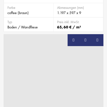
Farbe
Abmessungen (mm)
coffee (braun)
1.197 x 597 x 9
Typ
Preis inkl. MwSt.
Boden / Wandfliese
65,60 € / m²