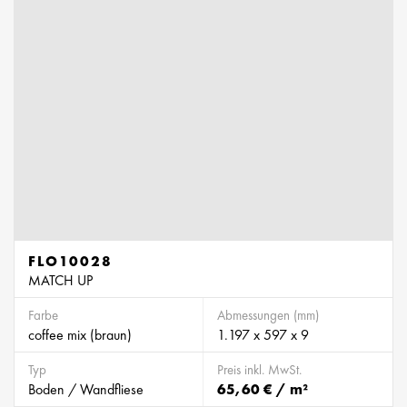
FLO10028
MATCH UP
Farbe
Abmessungen (mm)
coffee mix (braun)
1.197 x 597 x 9
Typ
Preis inkl. MwSt.
Boden / Wandfliese
65,60 € / m²