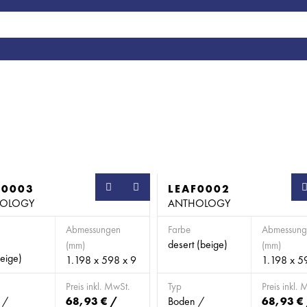
F0003
SB
LEAF0002
OLOGY
ANTHOLOGY
Abmessungen
Farbe
Abmessung
desert (beige)
(mm)
(mm)
eige)
1.198 x 598 x 9
1.198 x 5
Preis inkl. MwSt.
Typ
Preis inkl. 
 /
68,93 € /
Boden /
68,93 €