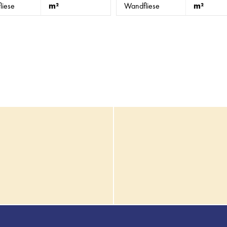
liese
m²
Wandfliese
m²