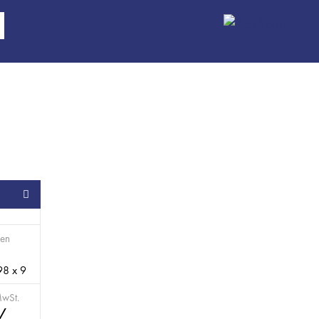
SB
en
98 x 9
MwSt.
 /