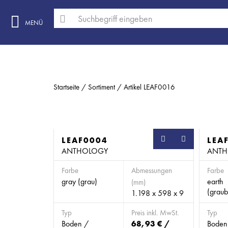
MENÜ
Startseite
Sortiment
Artikel LEAF0016
LEAF0004
SB
LEA
ANTHOLOGY
ANTH
Farbe
Abmessungen
Farbe
gray (grau)
earth
(mm)
(graub
1.198 x 598 x 9
Typ
Preis inkl. MwSt.
Typ
Boden /
68,93 € /
Boden