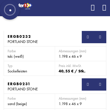
ERGB0232
SB
PORTLAND STONE
Farbe
Abmessungen (mm)
talc (weiß)
1.198 x 46 x 9
Typ
Preis inkl. MwSt.
Sockelleisten
40,55 € / Stk.
ERGB0231
SB
PORTLAND STONE
Farbe
Abmessungen (mm)
sand (beige)
1.198 x 46 x 9