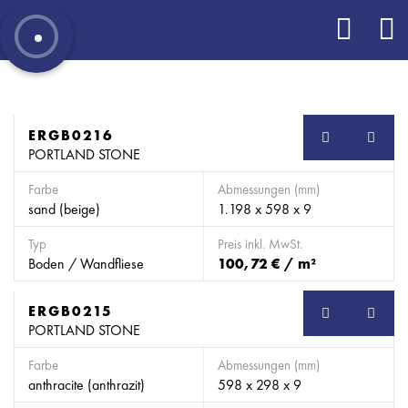
ERGB0216
SB
PORTLAND STONE
Farbe
Abmessungen (mm)
sand (beige)
1.198 x 598 x 9
Typ
Preis inkl. MwSt.
Boden / Wandfliese
100,72 € / m²
ERGB0215
SB
PORTLAND STONE
Farbe
Abmessungen (mm)
anthracite (anthrazit)
598 x 298 x 9