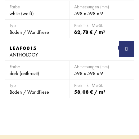
Farbe
Abmessungen (mm)
white (weiß)
598 x 598 x 9
Typ
Preis inkl. MwSt.
Boden / Wandfliese
62,78 € / m²
LEAF0015
SB
ANTHOLOGY
Farbe
Abmessungen (mm)
dark (anthrazit)
598 x 598 x 9
Typ
Preis inkl. MwSt.
Boden / Wandfliese
58,08 € / m²