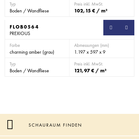
Typ
Preis inkl. MwSt.
Boden / Wandfliese
102,15 € / m²
FLOB0564
SB
PREXIOUS
Farbe
Abmessungen (mm)
charming amber (grau)
1.197 x 597 x 9
Typ
Preis inkl. MwSt.
Boden / Wandfliese
121,97 € / m²
SCHAURAUM FINDEN