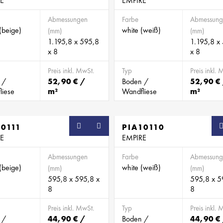
E
EMPIRE
Abmessungen
Farbe
Abmessung
(beige)
white (weiß)
(mm)
(mm)
1.195,8 x 595,8
1.195,8 x
x 8
x 8
Preis inkl. MwSt.
Typ
Preis inkl. 
 /
52,90 € /
Boden /
52,90 €
liese
m²
Wandfliese
m²
10111
PIA10110
E
EMPIRE
Abmessungen
Farbe
Abmessung
(beige)
white (weiß)
(mm)
(mm)
595,8 x 595,8 x
595,8 x 5
8
8
Preis inkl. MwSt.
Typ
Preis inkl. 
 /
44,90 € /
Boden /
44,90 €