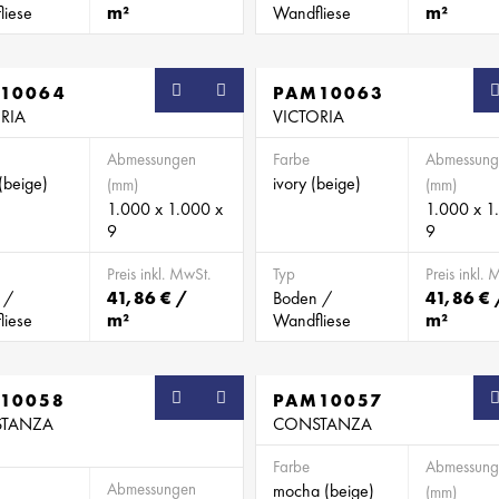
liese
m²
Wandfliese
m²
10064
PAM10063
RIA
VICTORIA
Abmessungen
Farbe
Abmessung
(beige)
ivory (beige)
(mm)
(mm)
1.000 x 1.000 x
1.000 x 1
9
9
Preis inkl. MwSt.
Typ
Preis inkl. 
 /
41,86 € /
Boden /
41,86 € 
liese
m²
Wandfliese
m²
10058
PAM10057
TANZA
CONSTANZA
Farbe
Abmessung
Abmessungen
mocha (beige)
(mm)