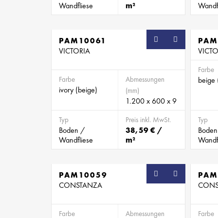
Wandfliese
m²
Wandf
PAM10061
PAM
VICTORIA
VICTO
Farbe
Farbe
Abmessungen
beige 
ivory (beige)
(mm)
1.200 x 600 x 9
Typ
Preis inkl. MwSt.
Typ
Boden /
38,59 € /
Boden
Wandfliese
m²
Wandf
PAM10059
PAM
CONSTANZA
CONS
Farbe
Abmessungen
Farbe