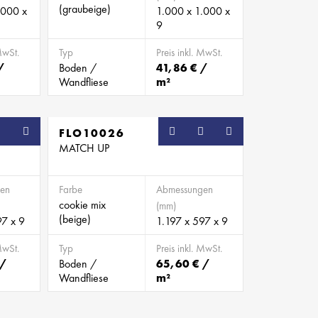
(graubeige)
.000 x
1.000 x 1.000 x
9
MwSt.
Typ
Preis inkl. MwSt.
/
Boden /
41,86 € /
Wandfliese
m²
FLO10026
MATCH UP
en
Farbe
Abmessungen
cookie mix
(mm)
(beige)
97 x 9
1.197 x 597 x 9
MwSt.
Typ
Preis inkl. MwSt.
 /
Boden /
65,60 € /
Wandfliese
m²