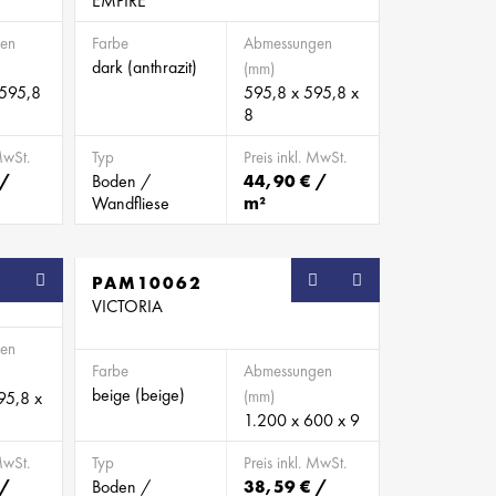
EMPIRE
en
Farbe
Abmessungen
dark (anthrazit)
(mm)
 595,8
595,8 x 595,8 x
8
MwSt.
Typ
Preis inkl. MwSt.
 /
Boden /
44,90 € /
Wandfliese
m²
PAM10062
VICTORIA
en
Farbe
Abmessungen
beige (beige)
(mm)
95,8 x
1.200 x 600 x 9
MwSt.
Typ
Preis inkl. MwSt.
 /
Boden /
38,59 € /