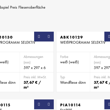
bspiel
Preis
Fliesenoberfläche
10130
ABK10129
PROGRAMM SELEKTIV
WEIßPROGRAMM SELEKTIV
Abmessungen
Farbe
Abmessung
(weiß)
weiß (weiß)
(mm)
(mm)
597 x 297 x 6
597 x 297
Preis inkl. MwSt.
Typ
Preis inkl. 
liese dünn
37,67 € /
Wandfliese dünn
37,67 € 
m²
m²
10115
PIA10114