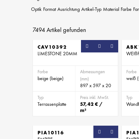
Optik
Format
Ausrichtung
Artikel-Typ
Material
Farbe
Far
7494
Artikel gefunden
CAV10392
ABK
LIMESTONE 20MM
WEIß
Farbe
Abmessungen
Farbe
beige (beige)
weiß 
(mm)
897 x 597 x 20
Typ
Preis inkl. MwSt.
Typ
Terrassenplatte
57,42 € /
Wandf
m²
PIA10116
PIA