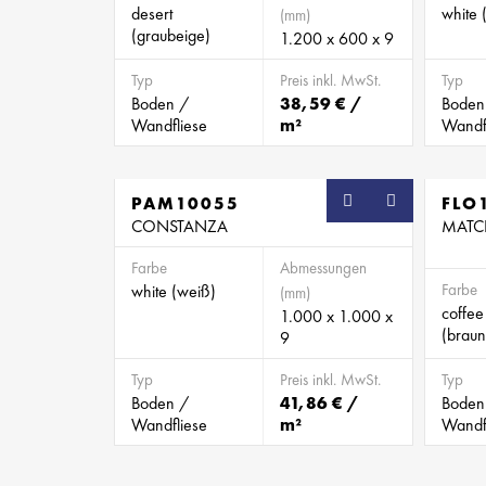
desert
white 
(mm)
(graubeige)
1.200 x 600 x 9
Typ
Preis inkl. MwSt.
Typ
Boden /
38,59 € /
Boden
Wandfliese
m²
Wandf
PAM10055
FLO
CONSTANZA
MATC
Farbe
Abmessungen
Farbe
white (weiß)
(mm)
coffee
1.000 x 1.000 x
(braun
9
Typ
Preis inkl. MwSt.
Typ
Boden /
41,86 € /
Boden
Wandfliese
m²
Wandf