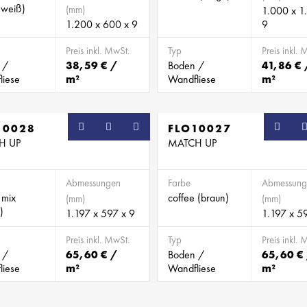
(weiß)
(mm)
1.000 x 1
1.200 x 600 x 9
9
Preis inkl. MwSt.
Typ
Preis inkl. 
 /
38,59 € /
Boden /
41,86 € 
liese
m²
Wandfliese
m²
10028
FLO10027
H UP
MATCH UP
Abmessungen
Farbe
Abmessung
 mix
coffee (braun)
(mm)
(mm)
)
1.197 x 597 x 9
1.197 x 5
Preis inkl. MwSt.
Typ
Preis inkl. 
 /
65,60 € /
Boden /
65,60 €
liese
m²
Wandfliese
m²