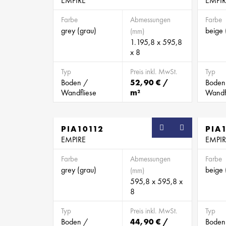
EMPIRE
EMPIR
Farbe
Abmessungen
Farbe
grey (grau)
beige 
(mm)
1.195,8 x 595,8
x 8
Typ
Preis inkl. MwSt.
Typ
Boden /
52,90 € /
Boden
Wandfliese
m²
Wandf
PIA10112
PIA
EMPIRE
EMPIR
Farbe
Abmessungen
Farbe
grey (grau)
beige 
(mm)
595,8 x 595,8 x
8
Typ
Preis inkl. MwSt.
Typ
Boden /
44,90 € /
Boden