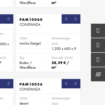
Wandfliese
m²
PAM10060
CONSTANZA
en
Farbe
Abmessungen
mocha (beige)
(mm)
.000 x
1.200 x 600 x 9
MwSt.
Typ
Preis inkl. MwSt.
/
Boden /
38,59 € /
Wandfliese
m²
PAM10056
CONSTANZA
en
Farbe
Abmessungen
desert
(mm)