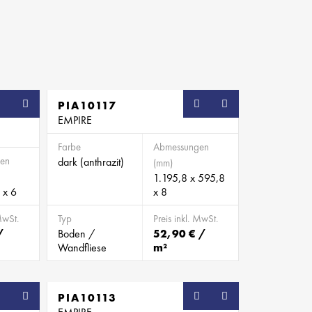
PIA10117
EMPIRE
Farbe
Abmessungen
en
dark (anthrazit)
(mm)
1.195,8 x 595,8
 x 6
x 8
MwSt.
Typ
Preis inkl. MwSt.
/
Boden /
52,90 € /
Wandfliese
m²
PIA10113