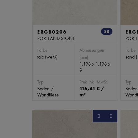
ERGB0206
SB
ERG
PORTLAND STONE
PORT
Farbe
Abmessungen
Farbe
talc (weiß)
sand (
(mm)
1.198 x 1.198 x
9
Typ
Preis inkl. MwSt.
Typ
Boden /
116,41 € /
Boden
Wandfliese
m²
Wandf