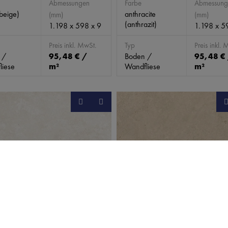
Abmessungen
Farbe
Abmessung
beige)
anthracite
(mm)
(mm)
(anthrazit)
1.198 x 598 x 9
1.198 x 5
Preis inkl. MwSt.
Typ
Preis inkl. 
 /
95,48 € /
Boden /
95,48 €
liese
m²
Wandfliese
m²