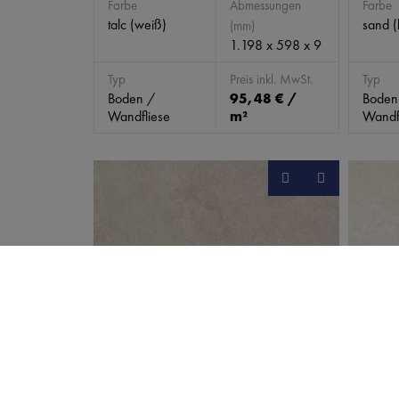
Farbe
Abmessungen
Farbe
talc (weiß)
sand (
(mm)
1.198 x 598 x 9
Typ
Preis inkl. MwSt.
Typ
Boden /
95,48 € /
Boden
Wandfliese
m²
Wandf