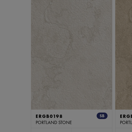
ERGB0198
SB
ERG
PORTLAND STONE
PORT