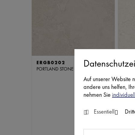
Datenschutzei
ERGB0202
SB
ERG
PORTLAND STONE
PORT
Auf unserer Website n
andere uns helfen, Ih
nehmen Sie
individuel
Essentiell
Drit