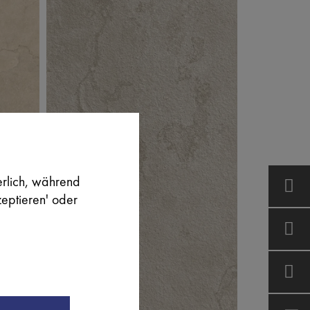
SB
erlich, während
zeptieren' oder