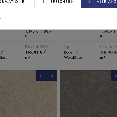
FORMATIONEN
SPEICHERN
ALLE AKZ
z
Abmessungen
Farbe
Abmessung
weiß)
sand (beige)
(mm)
(mm)
1.198 x 1.198 x
1.198 x 1
9
9
Preis inkl. MwSt.
Typ
Preis inkl. 
 /
116,41 € /
Boden /
116,41 €
liese
m²
Wandfliese
m²