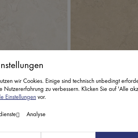
nstellungen
B0201
SB
ERGB0200
LAND STONE
PORTLAND STONE
utzen wir Cookies. Einige sind technisch unbedingt erford
re Nutzererfahrung zu verbessern. Klicken Sie auf 'Alle ak
le Einstellungen
vor.
tdienste
Analyse