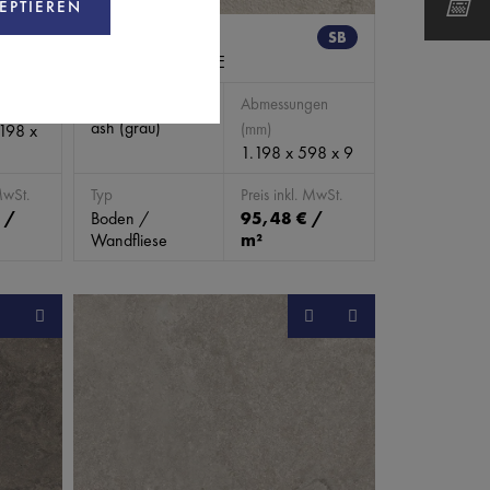
EPTIEREN
ERGB0199
SB
PORTLAND STONE
en
Farbe
Abmessungen
ash (grau)
(mm)
.198 x
1.198 x 598 x 9
MwSt.
Typ
Preis inkl. MwSt.
 /
Boden /
95,48 € /
Wandfliese
m²