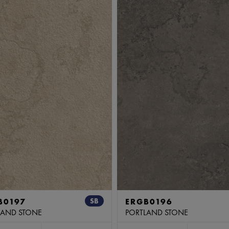
B0197
SB
ERGB0196
LAND STONE
PORTLAND STONE