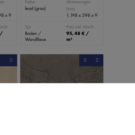
en
Farbe
Abmessungen
lead (grau)
(mm)
98 x 9
1.198 x 598 x 9
MwSt.
Typ
Preis inkl. MwSt.
 /
Boden /
95,48 € /
Wandfliese
m²