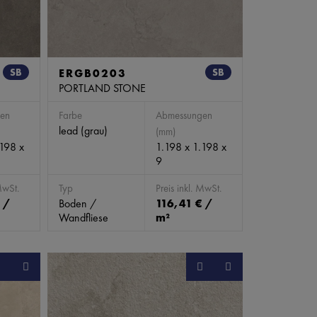
SB
ERGB0203
SB
PORTLAND STONE
en
Farbe
Abmessungen
lead (grau)
(mm)
.198 x
1.198 x 1.198 x
9
MwSt.
Typ
Preis inkl. MwSt.
 /
Boden /
116,41 € /
Wandfliese
m²