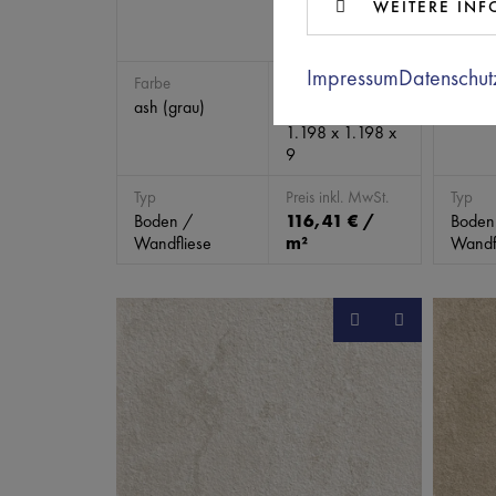
WEITERE IN
Impressum
Datenschut
Farbe
Abmessungen
Farbe
ash (grau)
talc (
(mm)
1.198 x 1.198 x
9
Typ
Preis inkl. MwSt.
Typ
Boden /
116,41 € /
Boden
Wandfliese
m²
Wandf