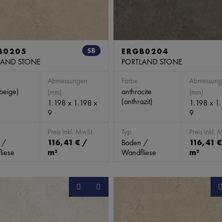
B0205
SB
ERGB0204
LAND STONE
PORTLAND STONE
Abmessungen
Farbe
Abmessung
beige)
anthracite
(mm)
(mm)
(anthrazit)
1.198 x 1.198 x
1.198 x 1
9
9
Preis inkl. MwSt.
Typ
Preis inkl. 
 /
116,41 € /
Boden /
116,41 €
liese
m²
Wandfliese
m²