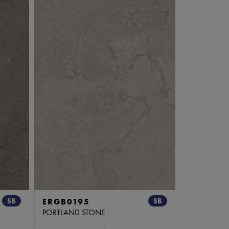
SB
ERGB0195
SB
PORTLAND STONE