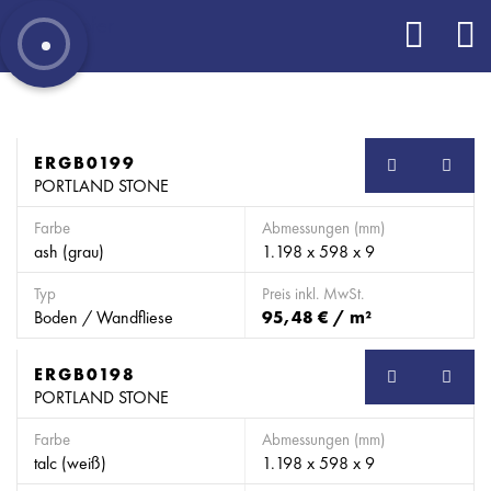
ERGB0199
SB
PORTLAND STONE
Farbe
Abmessungen (mm)
ash (grau)
1.198 x 598 x 9
Typ
Preis inkl. MwSt.
Boden / Wandfliese
95,48 € / m²
ERGB0198
SB
PORTLAND STONE
Farbe
Abmessungen (mm)
talc (weiß)
1.198 x 598 x 9