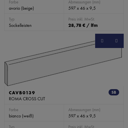
Farbe
Abmessungen (mm)
avorio (beige)
597 x 46 x 9,5
Typ
Preis inkl. MwSt.
Sockelleisten
28,78 € / lfm
CAVB0139
SB
ROMA CROSS CUT
Farbe
Abmessungen (mm)
bianco (weiß)
597 x 46 x 9,5
Typ
Preis inkl. MwSt.