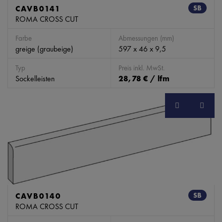
CAVB0141
SB
ROMA CROSS CUT
Farbe
Abmessungen (mm)
greige (graubeige)
597 x 46 x 9,5
Typ
Preis inkl. MwSt.
Sockelleisten
28,78 € / lfm
CAVB0140
SB
ROMA CROSS CUT