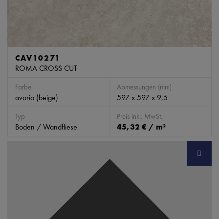
CAV10271
ROMA CROSS CUT
Farbe
Abmessungen (mm)
avorio (beige)
597 x 597 x 9,5
Typ
Preis inkl. MwSt.
Boden / Wandfliese
45,32 € / m²