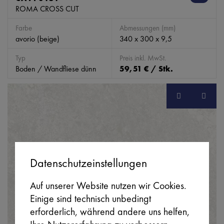
ROMA CROSS CUT
Farbe
Abmessungen (mm)
avorio (beige)
340 x 300 x 9,5
Typ
Preis inkl. MwSt.
Boden / Wandfliese dünn
59,51 € / Stk.
Datenschutzeinstellungen
Auf unserer Website nutzen wir Cookies.
Einige sind technisch unbedingt
erforderlich, während andere uns helfen,