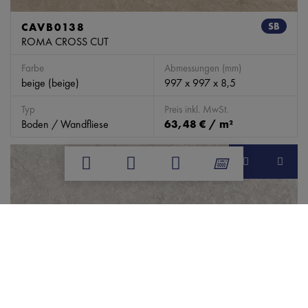
CAVB0138
SB
ROMA CROSS CUT
Farbe
Abmessungen (mm)
beige (beige)
997 x 997 x 8,5
Typ
Preis inkl. MwSt.
Boden / Wandfliese
63,48 € / m²