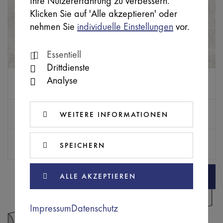
Ihre Nutzererfahrung zu verbessern.
Klicken Sie auf 'Alle akzeptieren' oder
nehmen Sie
individuelle Einstellungen
vor.
Essentiell
Drittdienste
Analyse
CAVB0143
SB
ROMA CROSS CUT
Farbe
Abmessungen (mm)
WEITERE INFORMATIONEN
bianco (weiß)
597 x 597 x 9,5
Typ
Preis inkl. MwSt.
SPEICHERN
Boden / Wandfliese
47,94 € / m²
ALLE AKZEPTIEREN
Impressum
Datenschutz