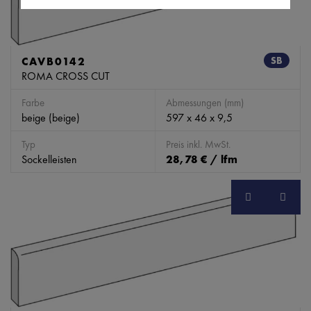
CAVB0142
SB
ROMA CROSS CUT
Farbe
Abmessungen (mm)
beige (beige)
597 x 46 x 9,5
Typ
Preis inkl. MwSt.
Sockelleisten
28,78 € / lfm