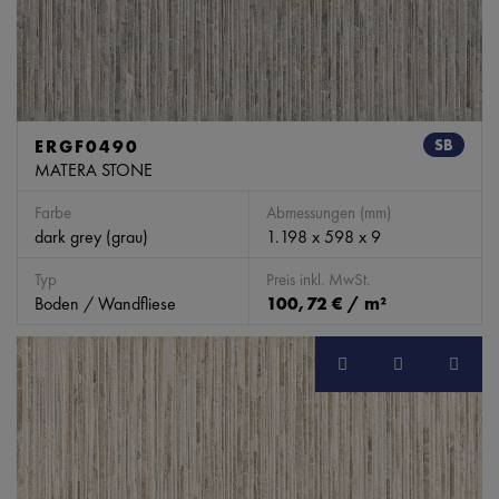
ERGF0490
SB
MATERA STONE
Farbe
Abmessungen (mm)
dark grey (grau)
1.198 x 598 x 9
Typ
Preis inkl. MwSt.
Boden / Wandfliese
100,72 € / m²