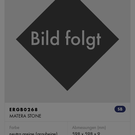
ERGB0268
SB
MATERA STONE
Farbe
Abmessungen (mm)
neutra greige (graubeige)
598 x 598 x 9