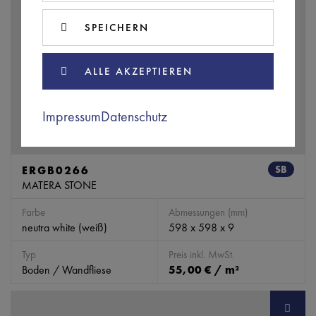
SPEICHERN
ALLE AKZEPTIEREN
Impressum
Datenschutz
ERGB0266
SB
MATERA STONE
Farbe
Abmessungen (mm)
neutra white (weiß)
598 x 598 x 9
Typ
Preis inkl. MwSt.
Boden / Wandfliese
55,00 € / m²