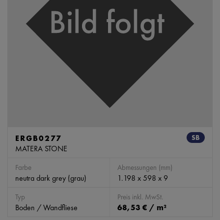
ERGB0277
SB
MATERA STONE
Farbe
Abmessungen (mm)
neutra dark grey (grau)
1.198 x 598 x 9
Typ
Preis inkl. MwSt.
Boden / Wandfliese
68,53 € / m²