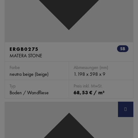
ERGB0275
SB
MATERA STONE
Farbe
Abmessungen (mm)
neutra beige (beige)
1.198 x 598 x 9
Typ
Preis inkl. MwSt.
Boden / Wandfliese
68,53 € / m²