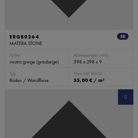
ERGB0264
SB
MATERA STONE
Farbe
Abmessungen (mm)
neutra greige (graubeige)
598 x 298 x 9
Typ
Preis inkl. MwSt.
Boden / Wandfliese
55,00 € / m²