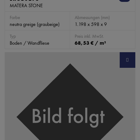
MATERA STONE
Farbe
Abmessungen (mm)
neutra greige (graubeige)
1.198 x 598 x 9
Typ
Preis inkl. MwSt.
Boden / Wandfliese
68,53 € / m²