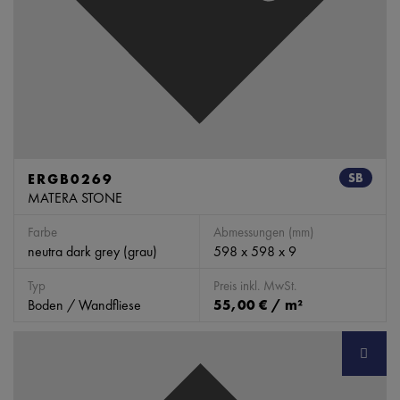
ERGB0269
SB
MATERA STONE
Farbe
Abmessungen (mm)
neutra dark grey (grau)
598 x 598 x 9
Typ
Preis inkl. MwSt.
Boden / Wandfliese
55,00 € / m²