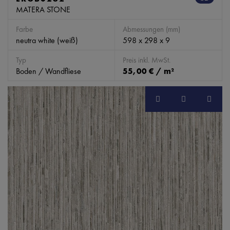
MATERA STONE
Farbe
Abmessungen (mm)
neutra white (weiß)
598 x 298 x 9
Typ
Preis inkl. MwSt.
Boden / Wandfliese
55,00 € / m²