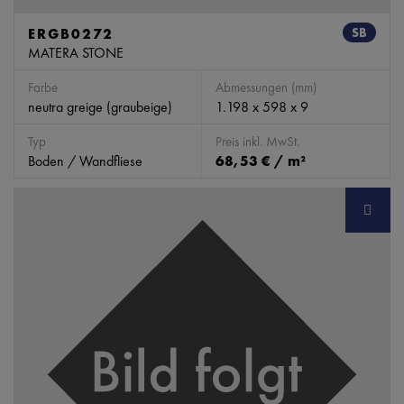
ERGB0272
SB
MATERA STONE
Farbe
Abmessungen (mm)
neutra greige (graubeige)
1.198 x 598 x 9
Typ
Preis inkl. MwSt.
Boden / Wandfliese
68,53 € / m²