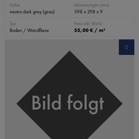
Farbe
Abmessungen (mm)
neutra dark grey (grau)
598 x 298 x 9
Typ
Preis inkl. MwSt.
Boden / Wandfliese
55,00 € / m²