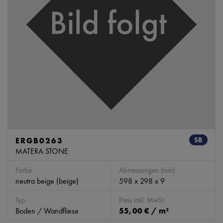
ERGB0263
SB
MATERA STONE
Farbe
Abmessungen (mm)
neutra beige (beige)
598 x 298 x 9
Typ
Preis inkl. MwSt.
Boden / Wandfliese
55,00 € / m²