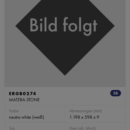
ERGB0274
SB
MATERA STONE
Farbe
Abmessungen (mm)
neutra white (weiß)
1.198 x 598 x 9
Typ
Preis inkl. MwSt.