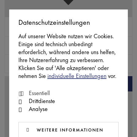
Datenschutzeinstellungen
ERGB0267
SB
MATERA STONE
Auf unserer Website nutzen wir Cookies.
Farbe
Abmessungen (mm)
Einige sind technisch unbedingt
neutra beige (beige)
598 x 598 x 9
erforderlich, während andere uns helfen,
Ihre Nutzererfahrung zu verbessern.
Typ
Preis inkl. MwSt.
Klicken Sie auf 'Alle akzeptieren' oder
Boden / Wandfliese
55,00 € / m²
nehmen Sie
individuelle Einstellungen
vor.
Essentiell
Drittdienste
Analyse
WEITERE INFORMATIONEN