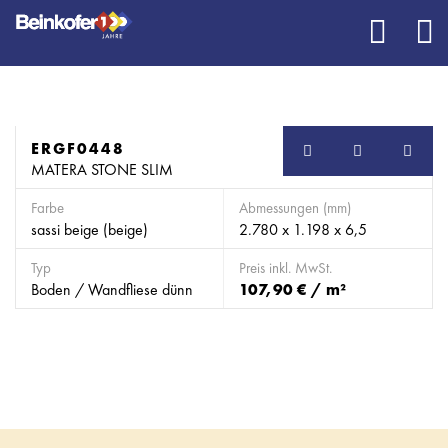
ERGF0448
SB
MATERA STONE SLIM
Farbe
Abmessungen (mm)
sassi beige (beige)
2.780 x 1.198 x 6,5
Typ
Preis inkl. MwSt.
Boden / Wandfliese dünn
107,90 € / m²