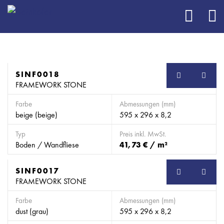
SINF0018
SB
FRAMEWORK STONE
Farbe
Abmessungen (mm)
beige (beige)
595 x 296 x 8,2
Typ
Preis inkl. MwSt.
Boden / Wandfliese
41,73 € / m²
SINF0017
SB
FRAMEWORK STONE
Farbe
Abmessungen (mm)
dust (grau)
595 x 296 x 8,2