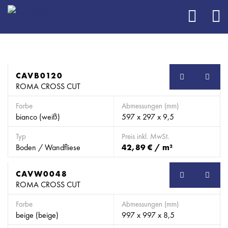
CAVB0120
SB
ROMA CROSS CUT
Farbe
Abmessungen (mm)
bianco (weiß)
597 x 297 x 9,5
Typ
Preis inkl. MwSt.
Boden / Wandfliese
42,89 € / m²
CAVW0048
SB
ROMA CROSS CUT
Farbe
Abmessungen (mm)
beige (beige)
997 x 997 x 8,5