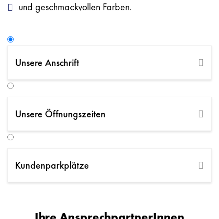
und geschmackvollen Farben.
Unsere Anschrift
Friedhofstraße 40, 4020 Linz
+43 732 655255 0
schauraum.linz@beinkofer.at
Unsere Öffnungszeiten
ANFAHRT PLANEN
ANFRAGE SENDEN
Kundenparkplätze
Ihre AnsprechpartnerInnen