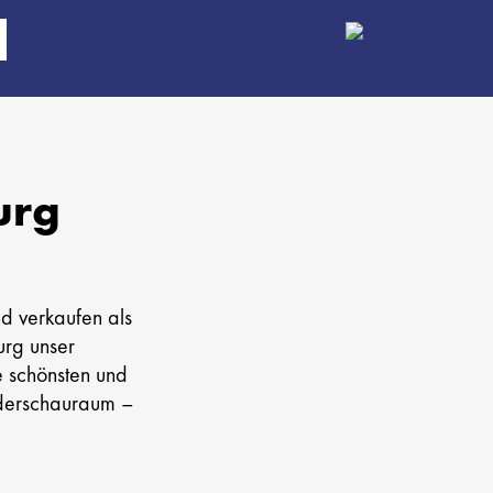
urg
nd verkaufen als
urg unser
e schönsten und
äderschauraum –