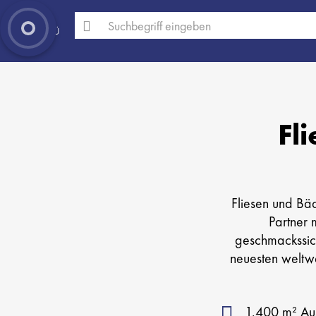
MENÜ
Fl
Fliesen und Bäd
Partner 
geschmackssich
neuesten weltw
1.400 m² Aus