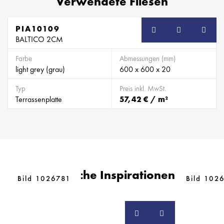
Verwendete Fliesen
PIA10109
BALTICO 2CM
Farbe
Abmessungen (mm)
light grey (grau)
600 x 600 x 20
Typ
Preis inkl. MwSt.
Terrassenplatte
57,42 € / m²
Ähnliche Inspirationen
Bild 1026781
Bild 102