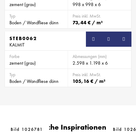
zement (grau)
998 x 998 x 6
Typ
Preis inkl. MwSt.
Boden / Wandfliese dünn
73,44 € / m²
STEB0062
SB
KALMIT
Farbe
Abmessungen (mm)
zement (grau)
2.598 x 1.198 x 6
Typ
Preis inkl. MwSt.
Boden / Wandfliese dünn
105,16 € / m²
Ähnliche Inspirationen
Bild 1026781
Bild 102