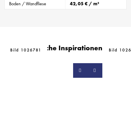
Boden / Wandfliese
42,05 € / m²
Ähnliche Inspirationen
Bild 1026781
Bild 102