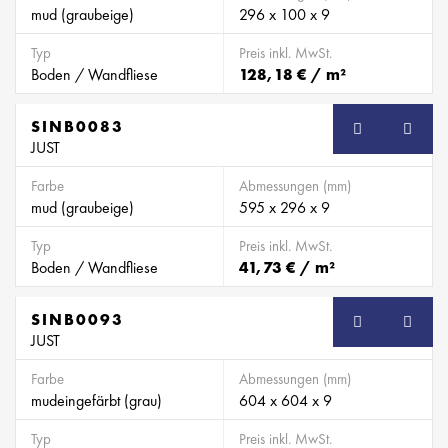
mud (graubeige)
296 x 100 x 9
Typ
Preis inkl. MwSt.
Boden / Wandfliese
128,18 € / m²
SINB0083
SB
JUST
Farbe
Abmessungen (mm)
mud (graubeige)
595 x 296 x 9
Typ
Preis inkl. MwSt.
Boden / Wandfliese
41,73 € / m²
SINB0093
SB
JUST
Farbe
Abmessungen (mm)
mudeingefärbt (grau)
604 x 604 x 9
Typ
Preis inkl. MwSt.