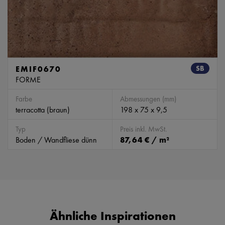
EMIF0670
SB
FORME
Farbe
Abmessungen (mm)
terracotta (braun)
198 x 75 x 9,5
Typ
Preis inkl. MwSt.
Boden / Wandfliese dünn
87,64 € / m²
Ähnliche Inspirationen