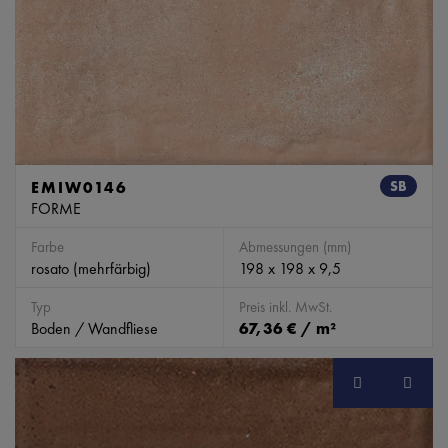
EMIW0146
SB
FORME
Farbe
Abmessungen (mm)
rosato (mehrfärbig)
198 x 198 x 9,5
Typ
Preis inkl. MwSt.
Boden / Wandfliese
67,36 € / m²