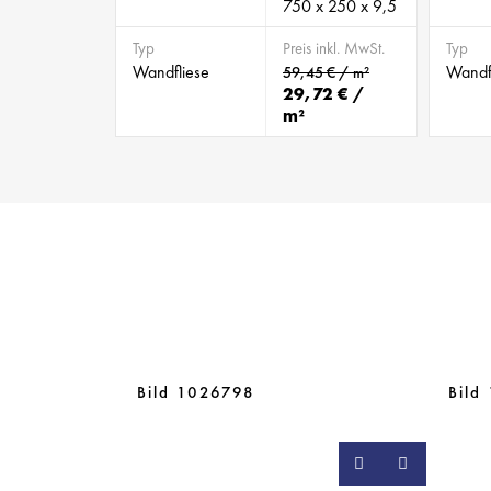
750 x 250 x 9,5
Typ
Preis inkl. MwSt.
Typ
Wandfliese
Wandf
59,45 € / m²
29,72 € /
m²
Bild 1026798
Bild