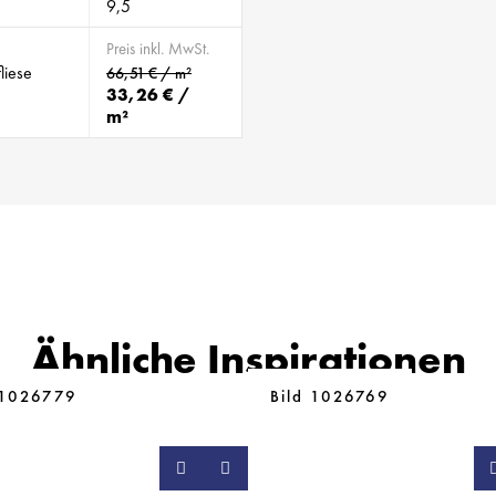
9,5
Preis inkl. MwSt.
liese
66,51 € / m²
33,26 € /
m²
Ähnliche Inspirationen
 1026779
Bild 1026769