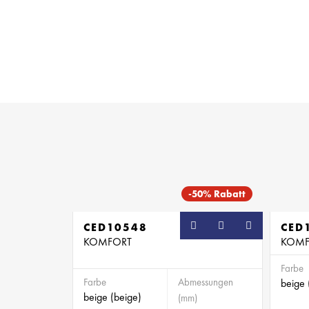
-50% Rabatt
CED10548
CED
KOMFORT
KOMFO
Farbe
Farbe
Abmessungen
beige 
beige (beige)
(mm)