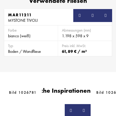
Verwendete Fliesen
MAR11211
MYSTONE TIVOLI
Farbe
Abmessungen (mm)
bianco (weiß)
1.198 x 598 x 9
Typ
Preis inkl. MwSt.
Boden / Wandfliese
61,89 € / m²
Ähnliche Inspirationen
Bild 1026781
Bild 102