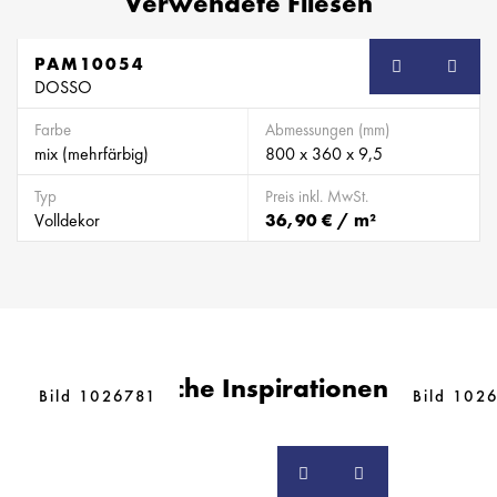
Verwendete Fliesen
PAM10054
DOSSO
Farbe
Abmessungen (mm)
mix (mehrfärbig)
800 x 360 x 9,5
Typ
Preis inkl. MwSt.
Volldekor
36,90 € / m²
Ähnliche Inspirationen
Bild 1026781
Bild 102