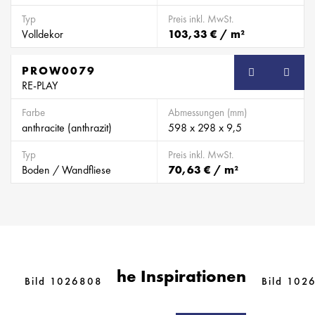
Typ
Preis inkl. MwSt.
Volldekor
103,33 € / m²
PROW0079
SB
RE-PLAY
Farbe
Abmessungen (mm)
anthracite (anthrazit)
598 x 298 x 9,5
Typ
Preis inkl. MwSt.
Boden / Wandfliese
70,63 € / m²
Ähnliche Inspirationen
Bild 1026808
Bild 102