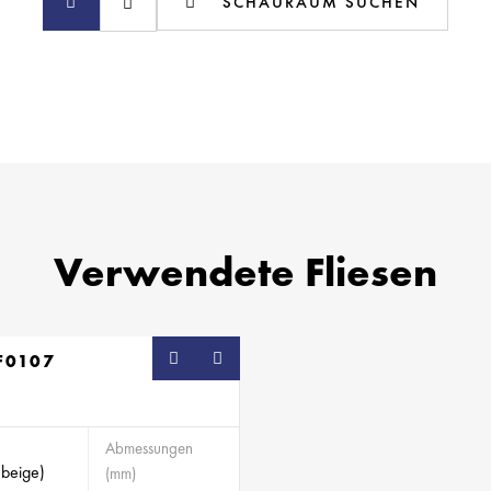
SCHAURAUM SUCHEN
Verwendete Fliesen
F0107
SB
Abmessungen
(beige)
(mm)