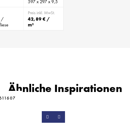
597 x 297 x 9,5
Preis inkl. MwSt.
 /
42,89 € /
liese
m²
Ähnliche Inspirationen
 611607