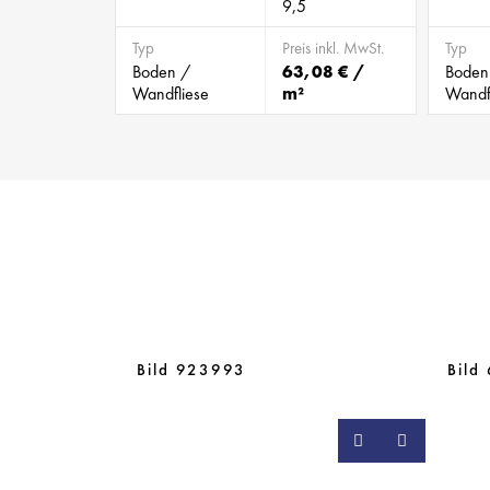
9,5
Typ
Preis inkl. MwSt.
Typ
Boden /
63,08 € /
Boden
Wandfliese
m²
Wandf
Bild 923993
Bild