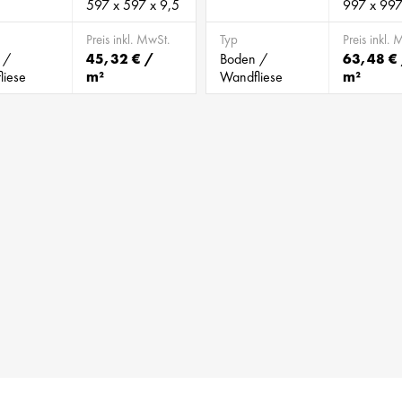
597 x 597 x 9,5
997 x 997
Preis inkl. MwSt.
Typ
Preis inkl. 
 /
45,32 € /
Boden /
63,48 €
liese
m²
Wandfliese
m²