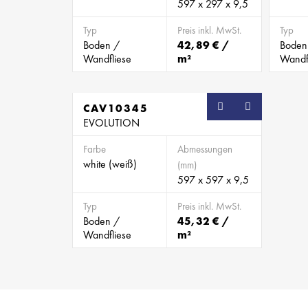
597 x 297 x 9,5
Typ
Preis inkl. MwSt.
Typ
Boden /
42,89 € /
Boden
Wandfliese
m²
Wandf
CAV10345
EVOLUTION
Farbe
Abmessungen
white (weiß)
(mm)
597 x 597 x 9,5
Typ
Preis inkl. MwSt.
Boden /
45,32 € /
Wandfliese
m²