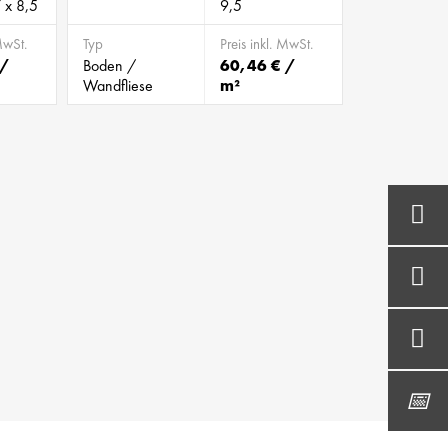
 x 8,5
9,5
MwSt.
Typ
Preis inkl. MwSt.
 /
Boden /
60,46 € /
Wandfliese
m²