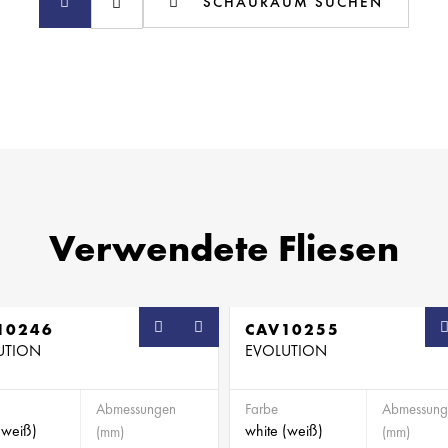
SCHAURAUM SUCHEN
Verwendete Fliesen
10246
CAV10255
UTION
EVOLUTION
Abmessungen
Farbe
Abmessung
(weiß)
white (weiß)
(mm)
(mm)