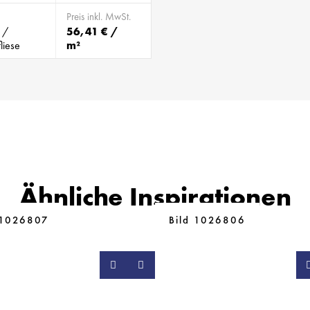
Preis inkl. MwSt.
 /
56,41 € /
liese
m²
Ähnliche Inspirationen
 1026807
Bild 1026806