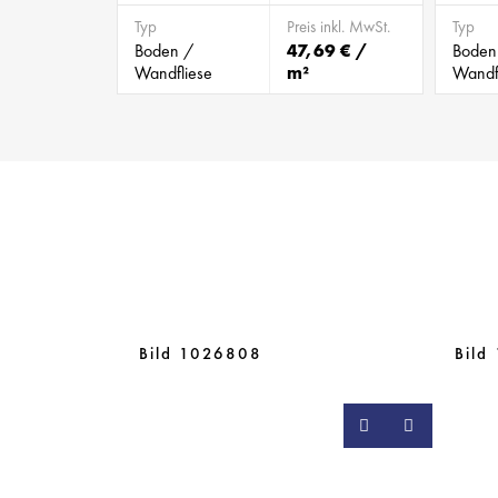
Typ
Preis inkl. MwSt.
Typ
Boden /
47,69 € /
Boden
Wandfliese
m²
Wandf
Bild 1026808
Bild